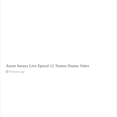
Anom Suraya Live Episod 12 Tonton Drama Video
10 hours ago