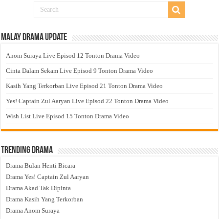
Malay Drama Update
Anom Suraya Live Episod 12 Tonton Drama Video
Cinta Dalam Sekam Live Episod 9 Tonton Drama Video
Kasih Yang Terkorban Live Episod 21 Tonton Drama Video
Yes! Captain Zul Aaryan Live Episod 22 Tonton Drama Video
Wish List Live Episod 15 Tonton Drama Video
Trending Drama
Drama Bulan Henti Bicara
Drama Yes! Captain Zul Aaryan
Drama Akad Tak Dipinta
Drama Kasih Yang Terkorban
Drama Anom Suraya