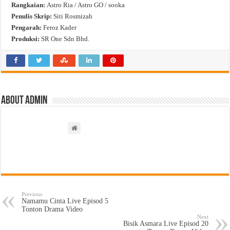
Rangkaian:
Astro Ria / Astro GO / sooka
Penulis Skrip:
Siti Rosmizah
Pengarah:
Feroz Kader
Produksi:
SR One Sdn Bhd.
About admin
Previous
Namamu Cinta Live Episod 5
Tonton Drama Video
Next
Bisik Asmara Live Episod 20