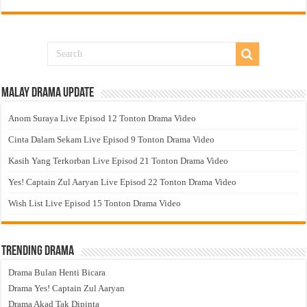
Malay Drama Update
Anom Suraya Live Episod 12 Tonton Drama Video
Cinta Dalam Sekam Live Episod 9 Tonton Drama Video
Kasih Yang Terkorban Live Episod 21 Tonton Drama Video
Yes! Captain Zul Aaryan Live Episod 22 Tonton Drama Video
Wish List Live Episod 15 Tonton Drama Video
Trending Drama
Drama Bulan Henti Bicara
Drama Yes! Captain Zul Aaryan
Drama Akad Tak Dipinta