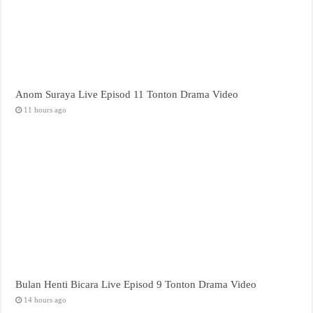
Anom Suraya Live Episod 11 Tonton Drama Video
11 hours ago
Bulan Henti Bicara Live Episod 9 Tonton Drama Video
14 hours ago