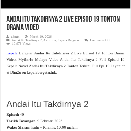
Andai Itu Takdirnya 2 Live Episod 19 Tonton
Drama Video
admin
March 10, 2026
on
Andai Itu Takdirnya 2
,
Astro Ria
,
Kepala Bergetar
Comments Off
Andai
10,978 Views
Itu
Takdirnya
Kepala
Bergetar
Andai Itu Takdirnya 2
Live Episod 19 Tonton Drama
2
Live
Video. Myflm4u Melayu Video Andai Itu Takdirnya 2 Full Episod 19
Episod
19
Kepala Novel
Andai Itu Takdirnya 2
Tonton Terkini Full Epi 19 Layanjer
Tonton
Drama
& Dfm2u on kepalabergetar.ink.
Video
Andai Itu Takdirnya 2
Episod:
40
Tarikh Tayangan:
9 Februari 2026
Waktu Siaran:
Isnin – Khamis, 10:00 malam