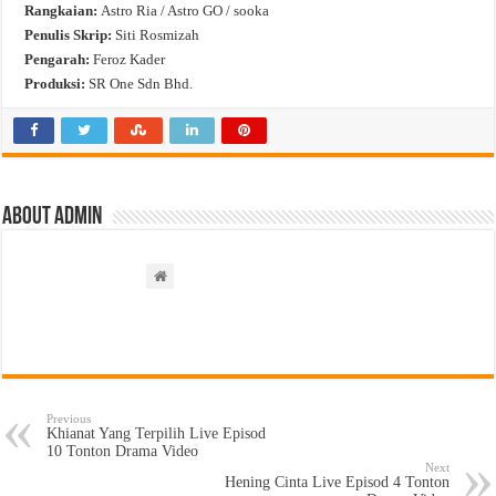
Rangkaian:
Astro Ria / Astro GO / sooka
Penulis Skrip:
Siti Rosmizah
Pengarah:
Feroz Kader
Produksi:
SR One Sdn Bhd.
About admin
Previous
Khianat Yang Terpilih Live Episod
10 Tonton Drama Video
Next
Hening Cinta Live Episod 4 Tonton