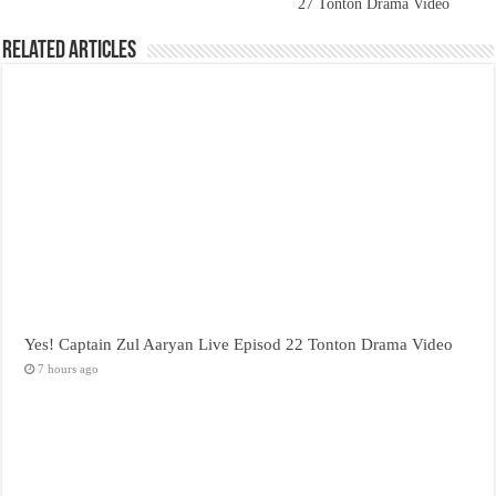
27 Tonton Drama Video
Related Articles
Yes! Captain Zul Aaryan Live Episod 22 Tonton Drama Video
7 hours ago