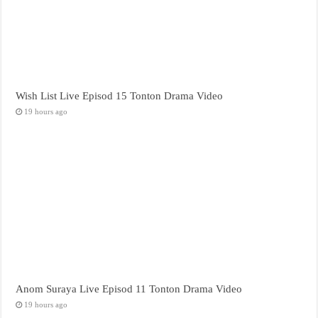
Wish List Live Episod 15 Tonton Drama Video
19 hours ago
Anom Suraya Live Episod 11 Tonton Drama Video
19 hours ago