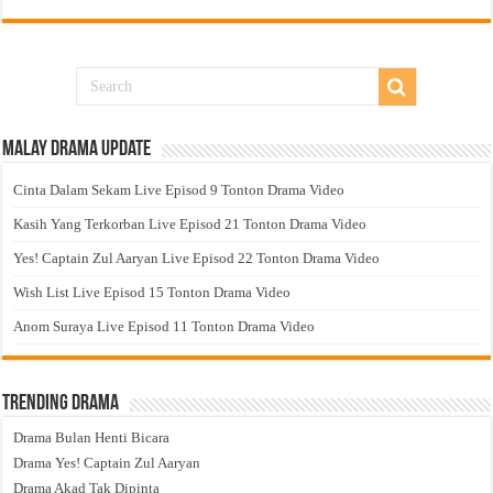
Malay Drama Update
Cinta Dalam Sekam Live Episod 9 Tonton Drama Video
Kasih Yang Terkorban Live Episod 21 Tonton Drama Video
Yes! Captain Zul Aaryan Live Episod 22 Tonton Drama Video
Wish List Live Episod 15 Tonton Drama Video
Anom Suraya Live Episod 11 Tonton Drama Video
Trending Drama
Drama Bulan Henti Bicara
Drama Yes! Captain Zul Aaryan
Drama Akad Tak Dipinta