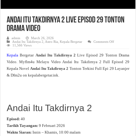
Andai Itu Takdirnya 2 Live Episod 29 Tonton
Drama Video
admin
March 26, 2026
on
Andai Itu Takdirnya 2
,
Astro Ria
,
Kepala Bergetar
Comments Off
Andai
11,566 Views
Itu
Takdirnya
Kepala
Bergetar
Andai Itu Takdirnya 2
Live Episod 29 Tonton Drama
2
Live
Video. Myflm4u Melayu Video Andai Itu Takdirnya 2 Full Episod 29
Episod
29
Kepala Novel
Andai Itu Takdirnya 2
Tonton Terkini Full Epi 29 Layanjer
Tonton
Drama
& Dfm2u on kepalabergetar.ink.
Video
Andai Itu Takdirnya 2
Episod:
40
Tarikh Tayangan:
9 Februari 2026
Waktu Siaran:
Isnin – Khamis, 10:00 malam