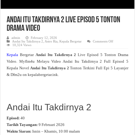
Andai Itu Takdirnya 2 Live Episod 5 Tonton
Drama Video
admin
February 12, 2026
on
Andai Itu Takdirnya 2
,
Astro Ria
,
Kepala Bergetar
Comments Off
Andai
10,324 Views
Itu
Takdirnya
Kepala
Bergetar
Andai Itu Takdirnya 2
Live Episod 5 Tonton Drama
2
Live
Video. Myflm4u Melayu Video Andai Itu Takdirnya 2 Full Episod 5
Episod
5
Kepala Novel
Andai Itu Takdirnya 2
Tonton Terkini Full Epi 5 Layanjer
Tonton
Drama
& Dfm2u on kepalabergetar.ink.
Video
Andai Itu Takdirnya 2
Episod:
40
Tarikh Tayangan:
9 Februari 2026
Waktu Siaran:
Isnin – Khamis, 10:00 malam