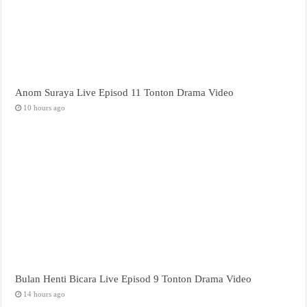
Anom Suraya Live Episod 11 Tonton Drama Video
10 hours ago
Bulan Henti Bicara Live Episod 9 Tonton Drama Video
14 hours ago