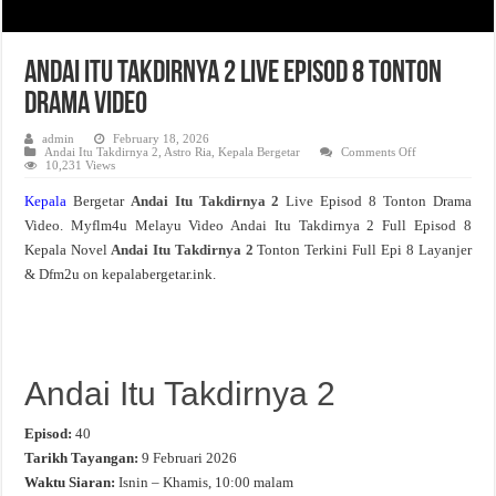
Andai Itu Takdirnya 2 Live Episod 8 Tonton
Drama Video
admin
February 18, 2026
on
Andai Itu Takdirnya 2
,
Astro Ria
,
Kepala Bergetar
Comments Off
Andai
10,231 Views
Itu
Takdirnya
Kepala
Bergetar
Andai Itu Takdirnya 2
Live Episod 8 Tonton Drama
2
Live
Video. Myflm4u Melayu Video Andai Itu Takdirnya 2 Full Episod 8
Episod
8
Kepala Novel
Andai Itu Takdirnya 2
Tonton Terkini Full Epi 8 Layanjer
Tonton
Drama
& Dfm2u on kepalabergetar.ink.
Video
Andai Itu Takdirnya 2
Episod:
40
Tarikh Tayangan:
9 Februari 2026
Waktu Siaran:
Isnin – Khamis, 10:00 malam