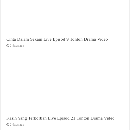
Cinta Dalam Sekam Live Episod 9 Tonton Drama Video
2 days ago
Kasih Yang Terkorban Live Episod 21 Tonton Drama Video
2 days ago