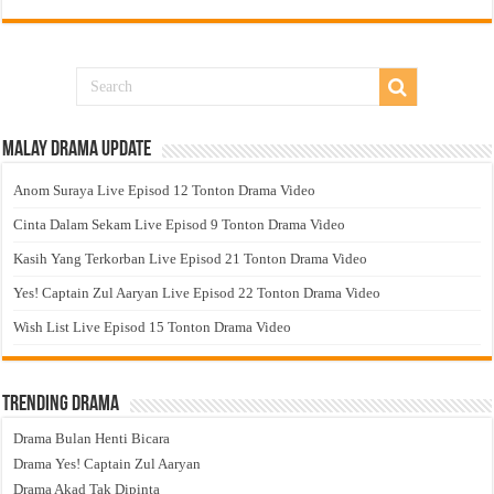
Malay Drama Update
Anom Suraya Live Episod 12 Tonton Drama Video
Cinta Dalam Sekam Live Episod 9 Tonton Drama Video
Kasih Yang Terkorban Live Episod 21 Tonton Drama Video
Yes! Captain Zul Aaryan Live Episod 22 Tonton Drama Video
Wish List Live Episod 15 Tonton Drama Video
Trending Drama
Drama Bulan Henti Bicara
Drama Yes! Captain Zul Aaryan
Drama Akad Tak Dipinta