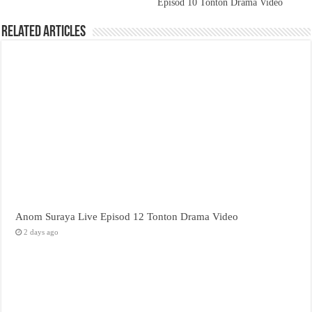
Episod 10 Tonton Drama Video
Related Articles
Anom Suraya Live Episod 12 Tonton Drama Video
2 days ago