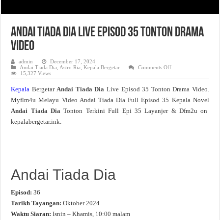
Andai Tiada Dia Live Episod 35 Tonton Drama
Video
admin
December 17, 2024
on
Andai Tiada Dia
,
Astro Ria
,
Kepala Bergetar
Comments Off
Andai
15,327 Views
Tiada
Dia
Kepala
Bergetar
Andai Tiada Dia
Live Episod 35 Tonton Drama Video.
Live
Episod
Myflm4u Melayu Video Andai Tiada Dia Full Episod 35 Kepala Novel
35
Tonton
Andai Tiada Dia
Tonton Terkini Full Epi 35 Layanjer & Dfm2u on
Drama
Video
kepalabergetar.ink.
Andai Tiada Dia
Episod:
36
Tarikh Tayangan:
Oktober 2024
Waktu Siaran:
Isnin – Khamis, 10:00 malam