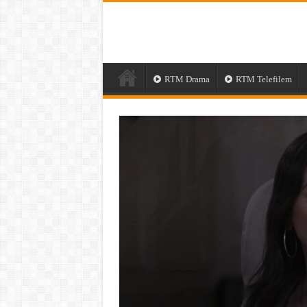
RTM Drama
RTM Telefilem