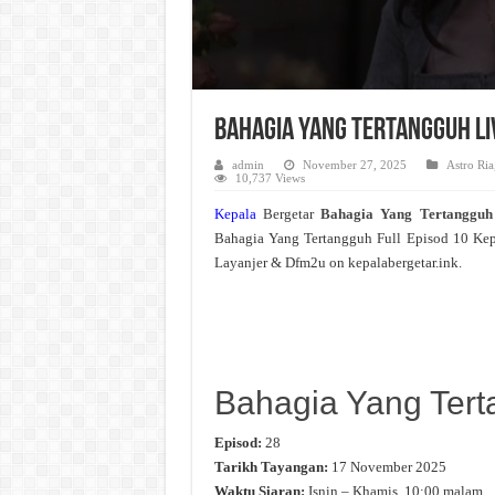
Bahagia Yang Tertangguh Li
admin
November 27, 2025
Astro Ria
10,737 Views
Kepala
Bergetar
Bahagia Yang Tertanggu
Bahagia Yang Tertangguh Full Episod 10 Ke
Layanjer & Dfm2u on kepalabergetar.ink.
Bahagia Yang Ter
Episod:
28
Tarikh Tayangan:
17 November 2025
Waktu Siaran:
Isnin – Khamis, 10:00 malam