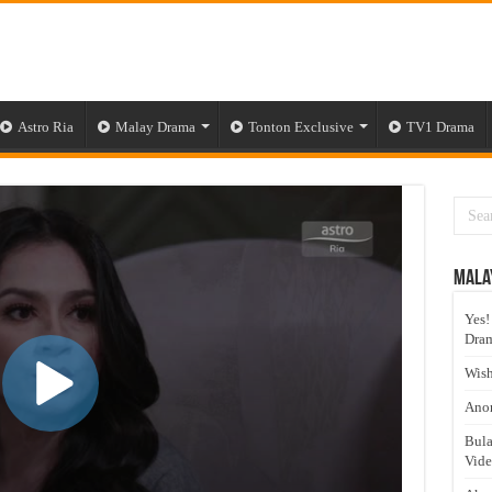
Astro Ria
Malay Drama
Tonton Exclusive
TV1 Drama
Mala
Yes!
Dram
Wish
Anom
Bula
Vid