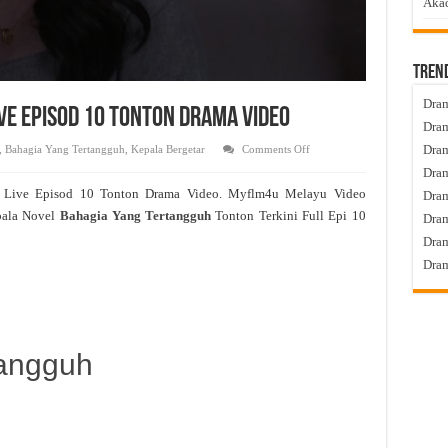
Akad
Tren
Dram
ve Episod 10 Tonton Drama Video
Dram
on
Dram
,
Bahagia Yang Tertangguh
,
Kepala Bergetar
Comments Off
Bahagia
Dram
Yang
Tertangguh
h
Live Episod 10 Tonton Drama Video. Myflm4u Melayu Video
Dra
Live
Episod
pala Novel
Bahagia Yang Tertangguh
Tonton Terkini Full Epi 10
Dram
10
Tonton
Dram
Drama
Video
Dram
tangguh