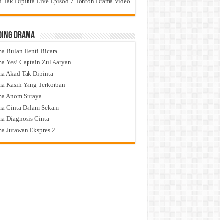
 Tak Dipinta Live Episod 7 Tonton Drama Video
ding Drama
a Bulan Henti Bicara
a Yes! Captain Zul Aaryan
a Akad Tak Dipinta
a Kasih Yang Terkorban
ma Anom Suraya
a Cinta Dalam Sekam
a Diagnosis Cinta
a Jutawan Ekspres 2