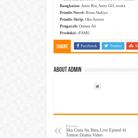
Rangkaian:
Astro Ria, Astro GO, sooka
Penulis Novel:
Rissa Ahdiya
Penulis Skrip:
Oka Aurora
Pengarah:
Osman Ali
Produksi:
iFAME.
Facebook
Twitter
S
Share
About admin
Previous
Jika Cinta Itu Buta Live Episod 41
Tonton Drama Video