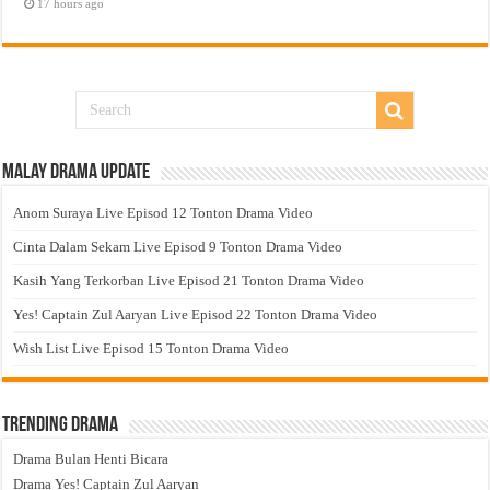
17 hours ago
Malay Drama Update
Anom Suraya Live Episod 12 Tonton Drama Video
Cinta Dalam Sekam Live Episod 9 Tonton Drama Video
Kasih Yang Terkorban Live Episod 21 Tonton Drama Video
Yes! Captain Zul Aaryan Live Episod 22 Tonton Drama Video
Wish List Live Episod 15 Tonton Drama Video
Trending Drama
Drama Bulan Henti Bicara
Drama Yes! Captain Zul Aaryan