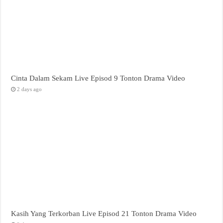
Cinta Dalam Sekam Live Episod 9 Tonton Drama Video
2 days ago
Kasih Yang Terkorban Live Episod 21 Tonton Drama Video