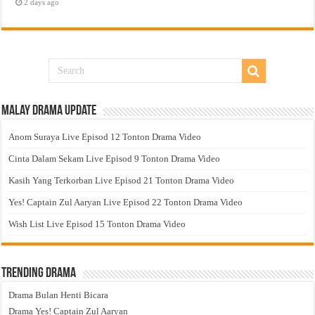
2 days ago
Malay Drama Update
Anom Suraya Live Episod 12 Tonton Drama Video
Cinta Dalam Sekam Live Episod 9 Tonton Drama Video
Kasih Yang Terkorban Live Episod 21 Tonton Drama Video
Yes! Captain Zul Aaryan Live Episod 22 Tonton Drama Video
Wish List Live Episod 15 Tonton Drama Video
Trending Drama
Drama Bulan Henti Bicara
Drama Yes! Captain Zul Aaryan