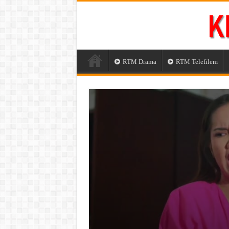
RTM Drama
RTM Telefilem