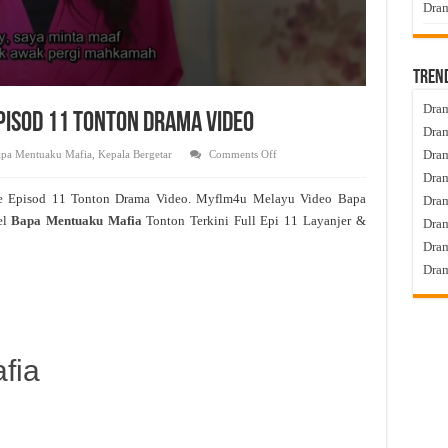
Dram
Tren
Dram
pisod 11 Tonton Drama Video
Dram
on
Dram
pa Mentuaku Mafia
,
Kepala Bergetar
Comments Off
Bapa
Dram
Mentuaku
Mafia
e Episod 11 Tonton Drama Video. Myflm4u Melayu Video Bapa
Dra
Live
Episod
el
Bapa Mentuaku Mafia
Tonton Terkini Full Epi 11 Layanjer &
Dram
11
Tonton
Dram
Drama
Video
Dram
fia