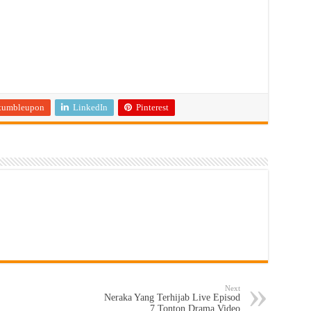
tumbleupon
LinkedIn
Pinterest
Next
Neraka Yang Terhijab Live Episod
7 Tonton Drama Video