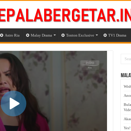
Astro Ria
Malay Drama
Tonton Exclusive
TV1 Drama
Mala
Wish
Anom
Bula
Vid
Akad
Yes!