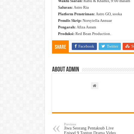
Waktu Siaran:
Rabu & Khamis, 9:00 malam
Saluran:
Astro Ria
Platform Penstriman:
Astro GO, sooka
Penulis Skrip:
Norsyiella Annuar
Pengarah:
Afiza Asram
Produksi:
Red Bean Production.
Facebook
Twitter
S
Share
About admin
Previous
Jiwa Seorang Pentaksub Live
Episod 9 Tonton Drama Video