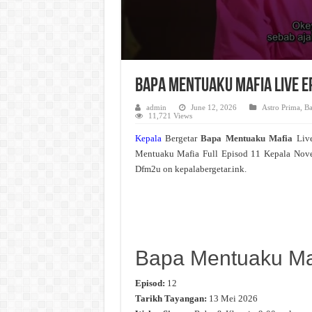
Bapa Mentuaku Mafia Live E
admin
June 12, 2026
Astro Prima
,
Ba
11,721 Views
Kepala
Bergetar
Bapa Mentuaku Mafia
Liv
Mentuaku Mafia Full Episod 11 Kepala Nov
Dfm2u on kepalabergetar.ink.
Bapa Mentuaku Ma
Episod:
12
Tarikh Tayangan:
13 Mei 2026