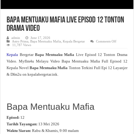
Bapa Mentuaku Mafia Live Episod 12 Tonton
Drama Video
admin
June 17, 2026
on
Astro Prima
,
Bapa Mentuaku Mafia
,
Kepala Bergetar
Comments Off
Bapa
11,787 Views
Mentuaku
Mafia
Kepala
Bergetar
Bapa Mentuaku Mafia
Live Episod 12 Tonton Drama
Live
Episod
Video. Myflm4u Melayu Video Bapa Mentuaku Mafia Full Episod 12
12
Tonton
Kepala Novel
Bapa Mentuaku Mafia
Tonton Terkini Full Epi 12 Layanjer
Drama
Video
& Dfm2u on kepalabergetar.ink.
Bapa Mentuaku Mafia
Episod:
12
Tarikh Tayangan:
13 Mei 2026
Waktu Siaran:
Rabu & Khamis, 9:00 malam