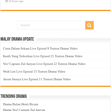
10 hours ago
Malay Drama Update
Cinta Dalam Sekam Live Episod 9 Tonton Drama Video
Kasih Yang Terkorban Live Episod 21 Tonton Drama Video
Yes! Captain Zul Aaryan Live Episod 22 Tonton Drama Video
Wish List Live Episod 15 Tonton Drama Video
Anom Suraya Live Episod 11 Tonton Drama Video
Trending Drama
Drama Bulan Henti Bicara
Drama Yes! Captain Zul Aaryan