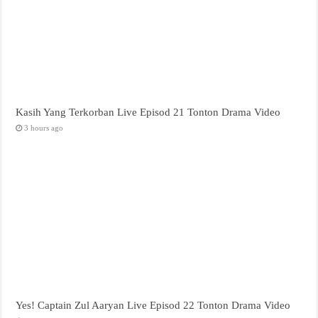
Kasih Yang Terkorban Live Episod 21 Tonton Drama Video
3 hours ago
Yes! Captain Zul Aaryan Live Episod 22 Tonton Drama Video