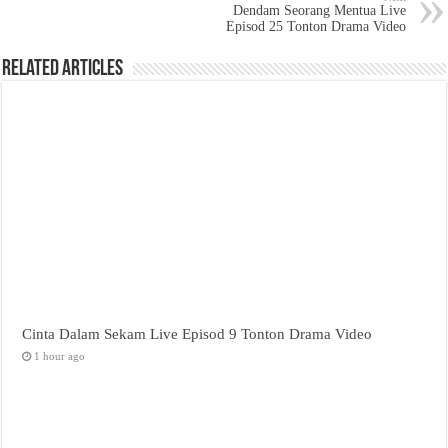
Dendam Seorang Mentua Live
Episod 25 Tonton Drama Video
Related Articles
Cinta Dalam Sekam Live Episod 9 Tonton Drama Video
1 hour ago