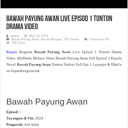
Bawah Payung Awan Live Episod 1 Tonton
Drama Video
admin
May 10, 2024
on
Bawah Payung Awan
,
Kepala Bergetar
,
VIU Drama
Comments Off
Bawah
286 Views
Payung
Awan
Kepala
Bergetar
Bawah Payung Awan
Live Episod 1 Tonton Drama
Live
Episod
Video. Myflm4u Melayu Video Bawah Payung Awan Full Episod 1 Kepala
1
Tonton
Novel
Bawah Payung Awan
Tonton Terkini Full Epi 1 Layanjer & Dfm2u
Drama
Video
on kepalabergetar.ink.
Bawah Payung Awan
Episod:
–
Tayangan di Viu:
2024
Pengarah:
Azri Izhar