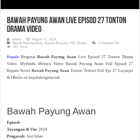
Bawah Payung Awan Live Episod 27 Tonton
Drama Video
admin
August 11, 2024
on
Bawah Payung Awan
,
Kepala Bergetar
,
VIU Drama
Comments Off
Bawah
432 Views
Payung
Awan
Kepala
Bergetar
Bawah Payung Awan
Live Episod 27 Tonton Drama
Live
Episod
Video. Myflm4u Melayu Video Bawah Payung Awan Full Episod 27
27
Tonton
Kepala Novel
Bawah Payung Awan
Tonton Terkini Full Epi 27 Layanjer
Drama
Video
& Dfm2u on kepalabergetar.ink.
Bawah Payung Awan
Episod:
–
Tayangan di Viu:
2024
Pengarah:
Azri Izhar