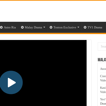
Astro Ria
Malay Drama
Tonton Exclusive
TV1 Drama
Mala
Anom
Cint
Vid
Kasi
Vid
Yes!
Dram