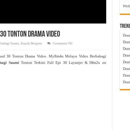
Wish
Tren
 30 Tonton Drama Video
Dram
Dram
on
rbahagi Suami
,
Kepala Bergetar
Comments Off
Berbahagi
Dram
Suami
Live
Dram
sod 30 Tonton Drama Video. Myflm4u Melayu Video Berbahagi
Episod
30
Dra
hagi Suami
Tonton Terkini Full Epi 30 Layanjer & Dfm2u on
Tonton
Drama
Dram
Video
Dram
Dram