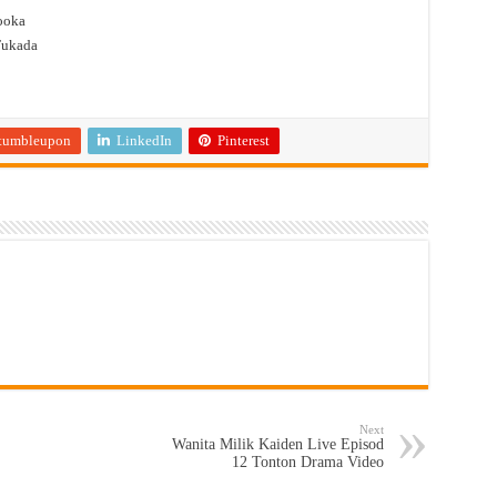
sooka
Fukada
tumbleupon
LinkedIn
Pinterest
Next
Wanita Milik Kaiden Live Episod
12 Tonton Drama Video