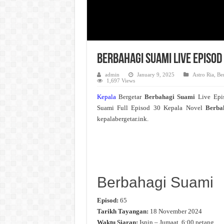
Berbahagi Suami Live Episod
admin
January 9, 2025
Astro Ria
,
Be
1,697 Views
Kepala
Bergetar
Berbahagi Suami
Live Epi
Suami Full Episod 30 Kepala Novel
Berba
kepalabergetar.ink.
Berbahagi Suami
Episod:
65
Tarikh Tayangan:
18 November 2024
Waktu Siaran:
Isnin – Jumaat, 6:00 petang