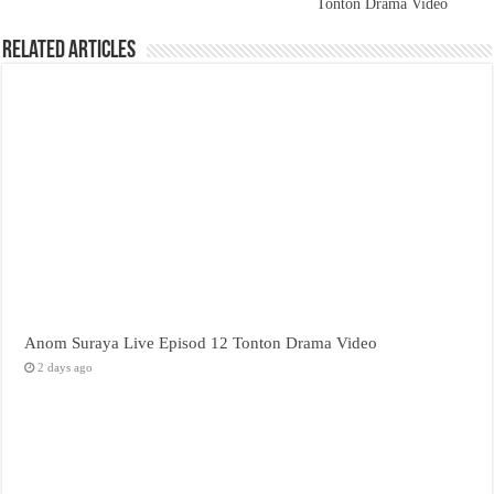
Tonton Drama Video
Related Articles
Anom Suraya Live Episod 12 Tonton Drama Video
2 days ago