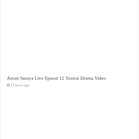
Anom Suraya Live Episod 12 Tonton Drama Video
13 hours ago