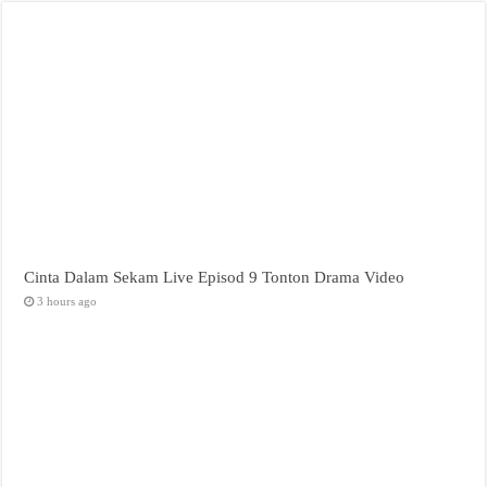
Cinta Dalam Sekam Live Episod 9 Tonton Drama Video
3 hours ago