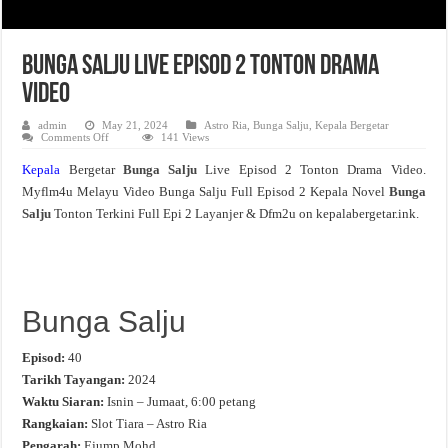
Bunga Salju Live Episod 2 Tonton Drama
Video
admin
May 21, 2024
Astro Ria
,
Bunga Salju
,
Kepala Bergetar
on
Comments Off
141 Views
Bunga
Salju
Kepala
Bergetar
Bunga Salju
Live Episod 2 Tonton Drama Video.
Live
Episod
Myflm4u Melayu Video Bunga Salju Full Episod 2 Kepala Novel
Bunga
2
Tonton
Salju
Tonton Terkini Full Epi 2 Layanjer & Dfm2u on kepalabergetar.ink.
Drama
Video
Bunga Salju
Episod:
40
Tarikh Tayangan:
2024
Waktu Siaran:
Isnin – Jumaat, 6:00 petang
Rangkaian:
Slot Tiara – Astro Ria
Pengarah:
Ejump Mohd