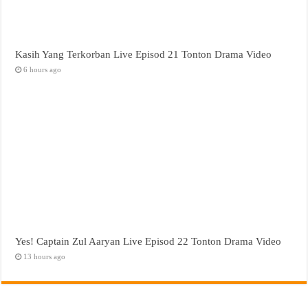
Kasih Yang Terkorban Live Episod 21 Tonton Drama Video
6 hours ago
Yes! Captain Zul Aaryan Live Episod 22 Tonton Drama Video
13 hours ago