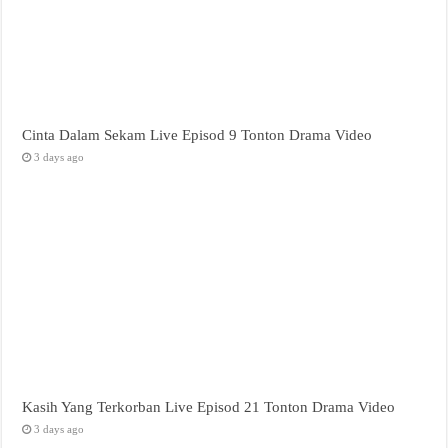
Cinta Dalam Sekam Live Episod 9 Tonton Drama Video
3 days ago
Kasih Yang Terkorban Live Episod 21 Tonton Drama Video
3 days ago