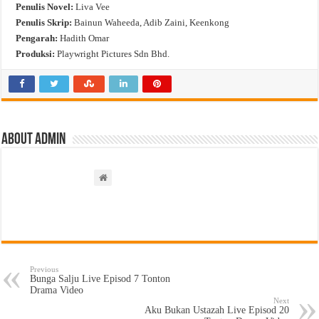
Penulis Novel:
Liva Vee
Penulis Skrip:
Bainun Waheeda, Adib Zaini, Keenkong
Pengarah:
Hadith Omar
Produksi:
Playwright Pictures Sdn Bhd.
About admin
Previous
Bunga Salju Live Episod 7 Tonton
Drama Video
Next
Aku Bukan Ustazah Live Episod 20