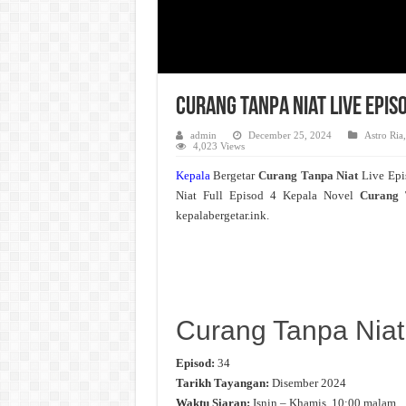
Curang Tanpa Niat Live Epis
admin
December 25, 2024
Astro Ria
4,023 Views
Kepala
Bergetar
Curang Tanpa Niat
Live Ep
Niat Full Episod 4 Kepala Novel
Curang 
kepalabergetar.ink.
Curang Tanpa Niat
Episod:
34
Tarikh Tayangan:
Disember 2024
Waktu Siaran:
Isnin – Khamis, 10:00 malam