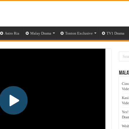
Astro Ria
Malay Drama
Tonton Exclusive
TV1 Drama
Mala
Cint
Vid
Kasi
Vid
Yes!
Dram
Wish