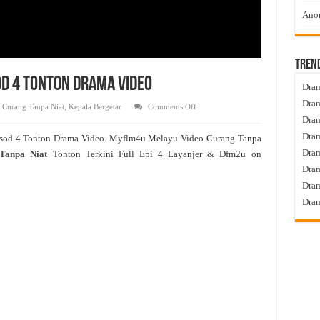
Anom
Tren
od 4 Tonton Drama Video
Dram
Dram
on
,
Curang Tanpa Niat
,
Kepala Bergetar
Comments Off
Curang
Dram
Tanpa
Niat
Dram
isod 4 Tonton Drama Video. Myflm4u Melayu Video Curang Tanpa
Live
Episod
Dra
Tanpa Niat
Tonton Terkini Full Epi 4 Layanjer & Dfm2u on
4
Tonton
Dram
Drama
Video
Dram
Dram