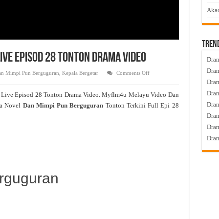
Akad
Tren
ive Episod 28 Tonton Drama Video
Dram
Dram
on
n Mimpi Pun Berguguran
,
Kepala Bergetar
Comments Off
Dan
Dram
Mimpi
Pun
Dram
n
Live Episod 28 Tonton Drama Video. Myflm4u Melayu Video Dan
Berguguran
Live
Dra
a Novel
Dan Mimpi Pun Berguguran
Tonton Terkini Full Epi 28
Episod
28
Dram
Tonton
Drama
Dram
Video
Dram
rguguran