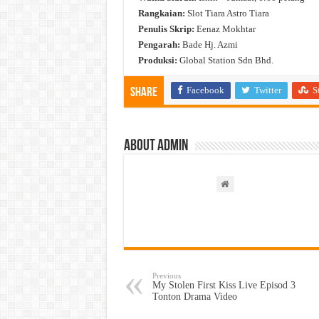
Rangkaian:
Slot Tiara Astro Tiara
Penulis Skrip:
Eenaz Mokhtar
Pengarah:
Bade Hj. Azmi
Produksi:
Global Station Sdn Bhd.
Facebook
Twitter
S
Share
About admin
Previous
My Stolen First Kiss Live Episod 3
Tonton Drama Video