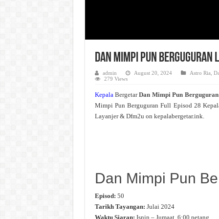
Dan Mimpi Pun Berguguran L
admin
August 20, 2024
Astro Ria
,
Da
279 Views
Kepala
Bergetar
Dan Mimpi Pun Bergugura
Mimpi Pun Berguguran Full Episod 28 Kepal
Layanjer & Dfm2u on kepalabergetar.ink.
Dan Mimpi Pun Be
Episod:
50
Tarikh Tayangan:
Julai 2024
Waktu Siaran:
Isnin – Jumaat, 6:00 petang