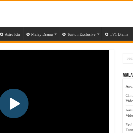
Astro Ria
Malay Drama
Tonton Exclusive
TV1 Drama
Mala
Anom
Cint
Vid
Kasi
Vid
Yes!
Dram