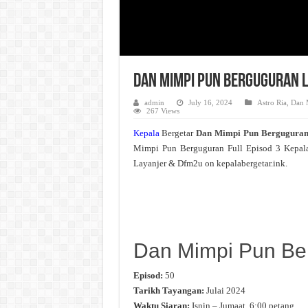
Dan Mimpi Pun Berguguran L
admin
July 16, 2024
Astro Ria
,
Dan 
267 Views
Kepala
Bergetar
Dan Mimpi Pun Bergugura
Mimpi Pun Berguguran Full Episod 3 Kepal
Layanjer & Dfm2u on kepalabergetar.ink.
Dan Mimpi Pun Be
Episod:
50
Tarikh Tayangan:
Julai 2024
Waktu Siaran:
Isnin – Jumaat, 6:00 petang