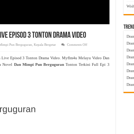
Wish
Tren
ive Episod 3 Tonton Drama Video
Dram
Dram
on
Mimpi Pun Berguguran
,
Kepala Bergetar
Comments Off
Dan
Dram
Mimpi
Pun
Dram
n
Live Episod 3 Tonton Drama Video. Myflm4u Melayu Video Dan
Berguguran
Live
Dra
a Novel
Dan Mimpi Pun Berguguran
Tonton Terkini Full Epi 3
Episod
3
Dram
Tonton
Drama
Dram
Video
Dram
rguguran