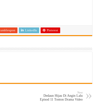
tumbleupon
LinkedIn
Pinterest
Next
Dedaun Hijau Di Angin Lalu
Episod 11 Tonton Drama Video