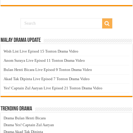
Malay Drama Update
Wish List Live Episod 15 Tonton Drama Video
Anom Suraya Live Episod 11 Tonton Drama Video
Bulan Henti Bicara Live Episod 9 Tonton Drama Video
Akad Tak Dipinta Live Episod 7 Tonton Drama Video
Yes! Captain Zul Aaryan Live Episod 21 Tonton Drama Video
Trending Drama
Drama Bulan Henti Bicara
Drama Yes! Captain Zul Aaryan
Drama Akad Tak Dipinta