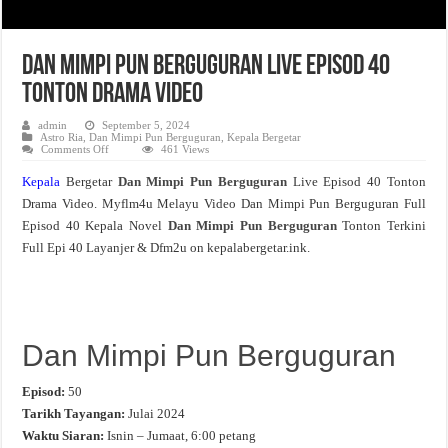
Dan Mimpi Pun Berguguran Live Episod 40
Tonton Drama Video
admin
September 5, 2024
Astro Ria
,
Dan Mimpi Pun Berguguran
,
Kepala Bergetar
on
Comments Off
461 Views
Dan
Mimpi
Kepala
Bergetar
Dan Mimpi Pun Berguguran
Live Episod 40 Tonton
Pun
Berguguran
Drama Video. Myflm4u Melayu Video Dan Mimpi Pun Berguguran Full
Live
Episod
Episod 40 Kepala Novel
Dan Mimpi Pun Berguguran
Tonton Terkini
40
Tonton
Full Epi 40 Layanjer & Dfm2u on kepalabergetar.ink.
Drama
Video
Dan Mimpi Pun Berguguran
Episod:
50
Tarikh Tayangan:
Julai 2024
Waktu Siaran:
Isnin – Jumaat, 6:00 petang