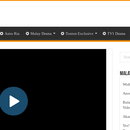
Astro Ria
Malay Drama
Tonton Exclusive
TV1 Drama
Mala
Wish
Anom
Bula
Vid
Akad
Yes!