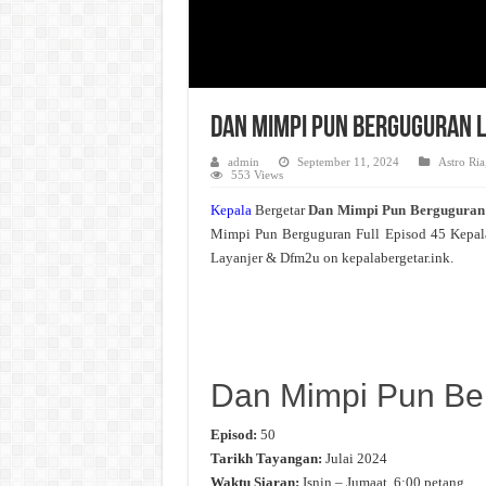
Dan Mimpi Pun Berguguran L
admin
September 11, 2024
Astro Ria
553 Views
Kepala
Bergetar
Dan Mimpi Pun Bergugura
Mimpi Pun Berguguran Full Episod 45 Kepal
Layanjer & Dfm2u on kepalabergetar.ink.
Dan Mimpi Pun Be
Episod:
50
Tarikh Tayangan:
Julai 2024
Waktu Siaran:
Isnin – Jumaat, 6:00 petang