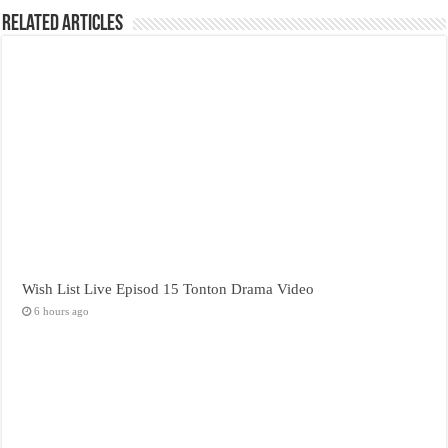
Related Articles
Wish List Live Episod 15 Tonton Drama Video
6 hours ago