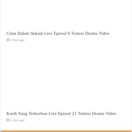
Cinta Dalam Sekam Live Episod 9 Tonton Drama Video
2 days ago
Kasih Yang Terkorban Live Episod 21 Tonton Drama Video
2 days ago