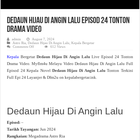
Dedaun Hijau Di Angin Lalu Episod 24 Tonton
Drama Video
admin
August 7, 2024
Astro Ria
,
Dedaun Hijau Di Angin Lalu
,
Kepala Bergetar
on
Comments Off
612 Views
Dedaun
Hijau
Kepala
Bergetar
Dedaun Hijau Di Angin Lalu
Live Episod 24 Tonton
Di
Angin
Drama Video. Myflm4u Melayu Video Dedaun Hijau Di Angin Lalu Full
Lalu
Episod
Episod 24 Kepala Novel
Dedaun Hijau Di Angin Lalu
Tonton Terkini
24
Tonton
Full Epi 24 Layanjer & Dfm2u on kepalabergetar.ink.
Drama
Video
Dedaun Hijau Di Angin Lalu
Episod:
–
Tarikh Tayangan:
Jun 2024
Rangkaian:
Megadrama Astro Ria