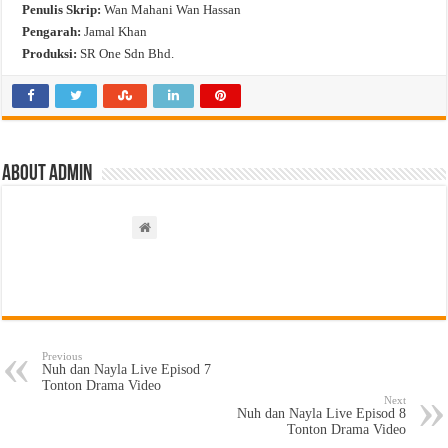
Penulis Skrip:
Wan Mahani Wan Hassan
Pengarah:
Jamal Khan
Produksi:
SR One Sdn Bhd.
About admin
Previous
Nuh dan Nayla Live Episod 7
Tonton Drama Video
Next
Nuh dan Nayla Live Episod 8
Tonton Drama Video