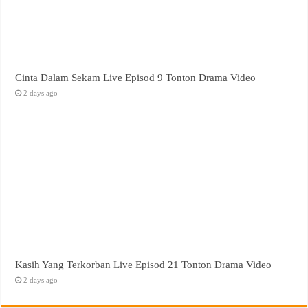
Cinta Dalam Sekam Live Episod 9 Tonton Drama Video
2 days ago
Kasih Yang Terkorban Live Episod 21 Tonton Drama Video
2 days ago