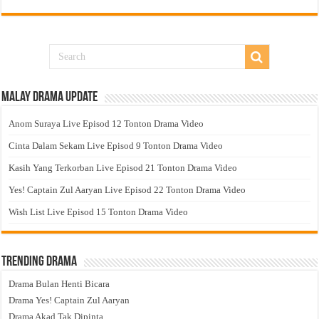
Malay Drama Update
Anom Suraya Live Episod 12 Tonton Drama Video
Cinta Dalam Sekam Live Episod 9 Tonton Drama Video
Kasih Yang Terkorban Live Episod 21 Tonton Drama Video
Yes! Captain Zul Aaryan Live Episod 22 Tonton Drama Video
Wish List Live Episod 15 Tonton Drama Video
Trending Drama
Drama Bulan Henti Bicara
Drama Yes! Captain Zul Aaryan
Drama Akad Tak Dipinta