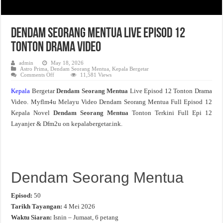
Dendam Seorang Mentua Live Episod 12
Tonton Drama Video
admin
May 18, 2026
Astro Prima
,
Dendam Seorang Mentua
,
Kepala Bergetar
on
Comments Off
11,581 Views
Dendam
Seorang
Kepala
Bergetar
Dendam Seorang Mentua
Live Episod 12 Tonton Drama
Mentua
Live
Video. Myflm4u Melayu Video Dendam Seorang Mentua Full Episod 12
Episod
12
Kepala Novel
Dendam Seorang Mentua
Tonton Terkini Full Epi 12
Tonton
Drama
Layanjer & Dfm2u on kepalabergetar.ink.
Video
Dendam Seorang Mentua
Episod:
50
Tarikh Tayangan:
4 Mei 2026
Waktu Siaran:
Isnin – Jumaat, 6 petang