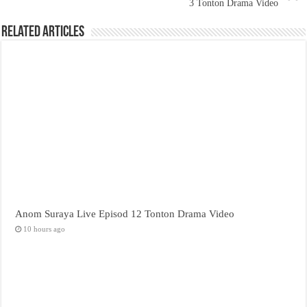
3 Tonton Drama Video
Related Articles
Anom Suraya Live Episod 12 Tonton Drama Video
10 hours ago