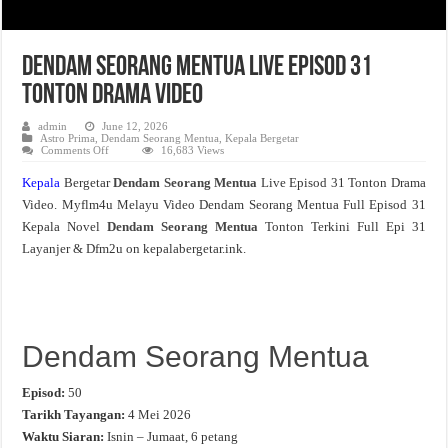
Dendam Seorang Mentua Live Episod 31
Tonton Drama Video
admin
June 12, 2026
Astro Prima
,
Dendam Seorang Mentua
,
Kepala Bergetar
on
Comments Off
16,683 Views
Dendam
Seorang
Kepala
Bergetar
Dendam Seorang Mentua
Live Episod 31 Tonton Drama
Mentua
Live
Video. Myflm4u Melayu Video Dendam Seorang Mentua Full Episod 31
Episod
31
Kepala Novel
Dendam Seorang Mentua
Tonton Terkini Full Epi 31
Tonton
Drama
Layanjer & Dfm2u on kepalabergetar.ink.
Video
Dendam Seorang Mentua
Episod:
50
Tarikh Tayangan:
4 Mei 2026
Waktu Siaran:
Isnin – Jumaat, 6 petang