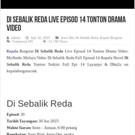
Di Sebalik Reda Live Episod 14 Tonton Drama
Video
admin
July 16, 2025
Astro Ria
,
Di Sebalik Reda
,
Kepala Bergetar
on
Comments Off
11,706 Views
Di
Sebalik
Kepala
Bergetar
Di Sebalik Reda
Live Episod 14 Tonton Drama Video.
Reda
Live
Myflm4u Melayu Video Di Sebalik Reda Full Episod 14 Kepala Novel
Di
Episod
14
Sebalik Reda
Tonton Terkini Full Epi 14 Layanjer & Dfm2u on
Tonton
Drama
kepalabergetar.ink.
Video
Di Sebalik Reda
Episod:
30
Tarikh Tayangan:
30 Jun 2025
Waktu Siaran:
Isnin – Jumaat, 6:00 petang
Rangkaian:
Astro Prim, Astro One, sooka