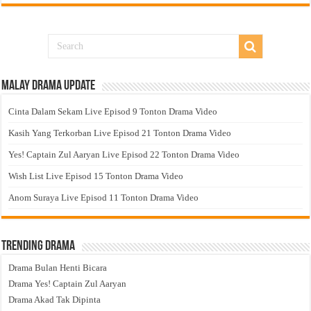
Malay Drama Update
Cinta Dalam Sekam Live Episod 9 Tonton Drama Video
Kasih Yang Terkorban Live Episod 21 Tonton Drama Video
Yes! Captain Zul Aaryan Live Episod 22 Tonton Drama Video
Wish List Live Episod 15 Tonton Drama Video
Anom Suraya Live Episod 11 Tonton Drama Video
Trending Drama
Drama Bulan Henti Bicara
Drama Yes! Captain Zul Aaryan
Drama Akad Tak Dipinta