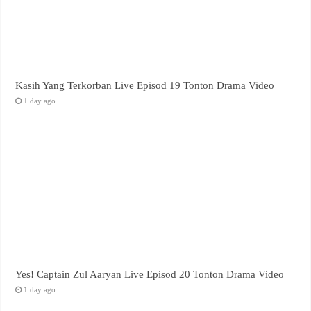
Kasih Yang Terkorban Live Episod 19 Tonton Drama Video
1 day ago
Yes! Captain Zul Aaryan Live Episod 20 Tonton Drama Video
1 day ago