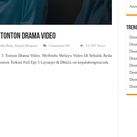
Anom
Tren
5 Tonton Drama Video
Dram
Dram
on
alik Reda
,
Kepala Bergetar
Comments Off
11,209 Views
Di
Dram
Sebalik
d 5 Tonton Drama Video. Myflm4u Melayu Video Di Sebalik Reda
Reda
Dram
Live
onton Terkini Full Epi 5 Layanjer & Dfm2u on kepalabergetar.ink.
Episod
Dra
5
Tonton
Dram
Drama
Video
Dram
Dram