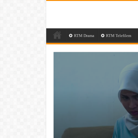
RTM Drama
RTM Telefilem