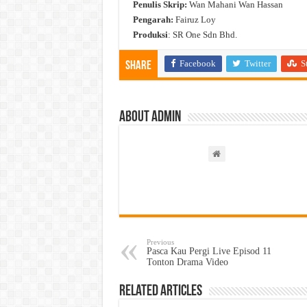
Penulis Skrip:
Wan Mahani Wan Hassan
Pengarah:
Fairuz Loy
Produksi
: SR One Sdn Bhd.
Facebook
Twitter
S
Share
About admin
Previous
Pasca Kau Pergi Live Episod 11
Tonton Drama Video
Related Articles