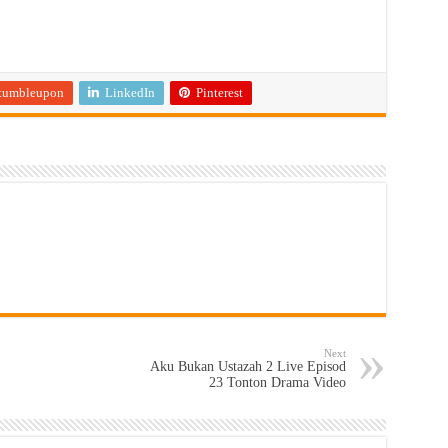
tumbleupon
LinkedIn
Pinterest
Next
Aku Bukan Ustazah 2 Live Episod
23 Tonton Drama Video