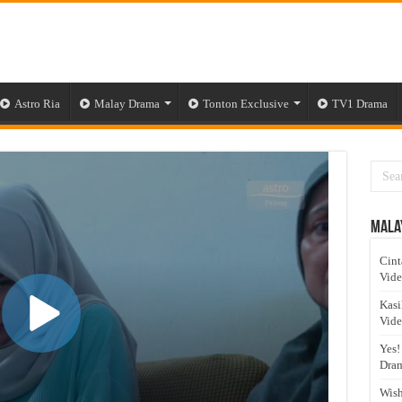
Astro Ria
Malay Drama
Tonton Exclusive
TV1 Drama
Mala
Cint
Vid
Kasi
Vid
Yes!
Dram
Wish