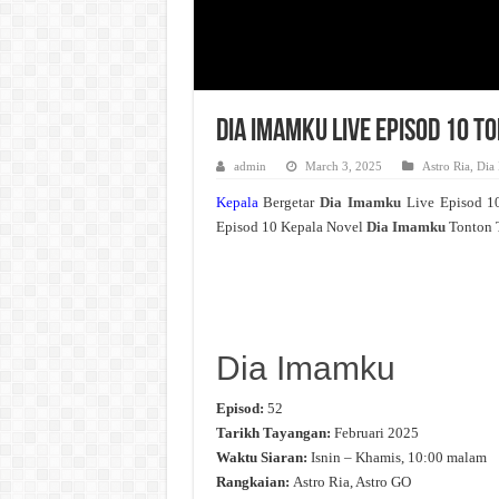
Dia Imamku Live Episod 10 T
admin
March 3, 2025
Astro Ria
,
Dia
Kepala
Bergetar
Dia Imamku
Live Episod 1
Episod 10 Kepala Novel
Dia Imamku
Tonton T
Dia Imamku
Episod:
52
Tarikh Tayangan:
Februari 2025
Waktu Siaran:
Isnin – Khamis, 10:00 malam
Rangkaian:
Astro Ria, Astro GO