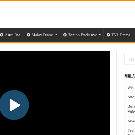
Astro Ria
Malay Drama
Tonton Exclusive
TV1 Drama
Mala
Wish
Anom
Bula
Vid
Akad
Yes!