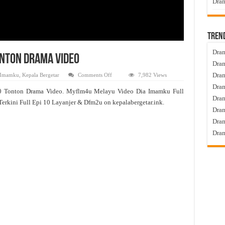
Dram
Tren
Dram
onton Drama Video
Dram
on
Dram
 Imamku
,
Kepala Bergetar
Comments Off
7,982 Views
Dia
Dram
Imamku
0 Tonton Drama Video. Myflm4u Melayu Video Dia Imamku Full
Live
Dra
Episod
erkini Full Epi 10 Layanjer & Dfm2u on kepalabergetar.ink.
10
Dram
Tonton
Drama
Dram
Video
Dram