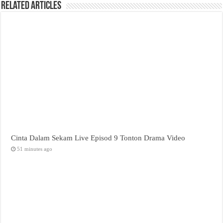
Related Articles
Cinta Dalam Sekam Live Episod 9 Tonton Drama Video
51 minutes ago