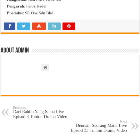
Pengarah:
Feroz Kader
Produksi:
SR One Sdn Bhd.
About admin
Previous
Dari Rahim Yang Sama Live
Episod 3 Tonton Drama Video
Next
Dendam Seorang Madu Live
Episod 33 Tonton Drama Video