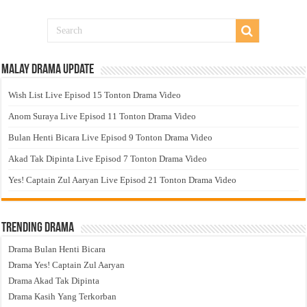
Malay Drama Update
Wish List Live Episod 15 Tonton Drama Video
Anom Suraya Live Episod 11 Tonton Drama Video
Bulan Henti Bicara Live Episod 9 Tonton Drama Video
Akad Tak Dipinta Live Episod 7 Tonton Drama Video
Yes! Captain Zul Aaryan Live Episod 21 Tonton Drama Video
Trending Drama
Drama Bulan Henti Bicara
Drama Yes! Captain Zul Aaryan
Drama Akad Tak Dipinta
Drama Kasih Yang Terkorban