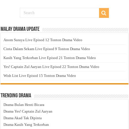
Malay Drama Update
Anom Suraya Live Episod 12 Tonton Drama Video
Cinta Dalam Sekam Live Episod 9 Tonton Drama Video
Kasih Yang Terkorban Live Episod 21 Tonton Drama Video
Yes! Captain Zul Aaryan Live Episod 22 Tonton Drama Video
Wish List Live Episod 15 Tonton Drama Video
Trending Drama
Drama Bulan Henti Bicara
Drama Yes! Captain Zul Aaryan
Drama Akad Tak Dipinta
Drama Kasih Yang Terkorban