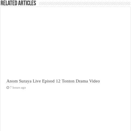
Related Articles
Anom Suraya Live Episod 12 Tonton Drama Video
7 hours ago