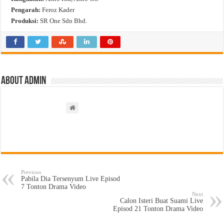
Pengarah:
Feroz Kader
Produksi:
SR One Sdn Bhd.
About admin
Previous
Pabila Dia Tersenyum Live Episod
7 Tonton Drama Video
Next
Calon Isteri Buat Suami Live
Episod 21 Tonton Drama Video