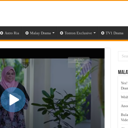
Astro Ria
Malay Drama
Tonton Exclusive
TV1 Drama
Mala
Yes!
Dram
Wish
Anom
Bula
Vid