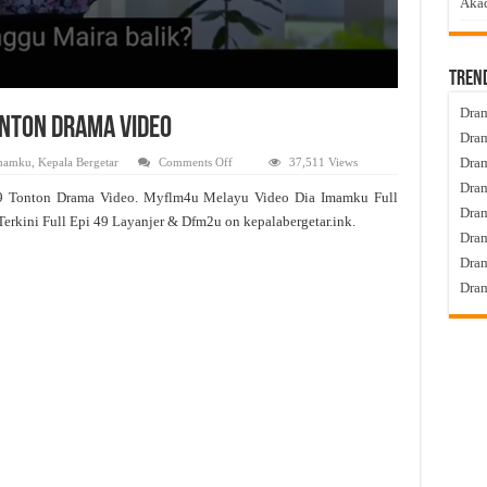
Akad
Tren
Dram
onton Drama Video
Dram
on
Dram
mamku
,
Kepala Bergetar
Comments Off
37,511 Views
Dia
Dram
Imamku
9 Tonton Drama Video. Myflm4u Melayu Video Dia Imamku Full
Live
Dra
Episod
erkini Full Epi 49 Layanjer & Dfm2u on kepalabergetar.ink.
49
Dram
Tonton
Drama
Dram
Video
Dram