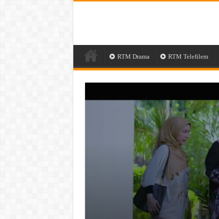
RTM Drama
RTM Telefilem