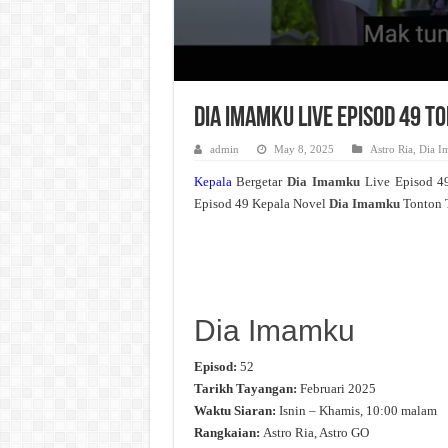
Dia Imamku Live Episod 49 T
admin
May 8, 2025
Astro Ria
,
Dia I
Kepala
Bergetar
Dia Imamku
Live Episod 4
Episod 49 Kepala Novel
Dia Imamku
Tonton T
Dia Imamku
Episod:
52
Tarikh Tayangan:
Februari 2025
Waktu Siaran:
Isnin – Khamis, 10:00 malam
Rangkaian:
Astro Ria, Astro GO