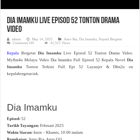
Dia Imamku Live Episod 52 Tonton Drama
Video
admin
May 14, 2025
Astro Ria
,
Dia Imamku
,
Kepala Bergetar
on
Comments Off
41,521 Views
Dia
Imamku
Kepala
Bergetar
Dia Imamku
Live Episod 52 Tonton Drama Video.
Live
Episod
Myflm4u Melayu Video Dia Imamku Full Episod 52 Kepala Novel
Dia
52
Tonton
Imamku
Tonton Terkini Full Epi 52 Layanjer & Dfm2u on
Drama
Video
kepalabergetar.ink.
Dia Imamku
Episod:
52
Tarikh Tayangan:
Februari 2025
Waktu Siaran:
Isnin – Khamis, 10:00 malam
Rangkaian:
Astro Ria, Astro GO