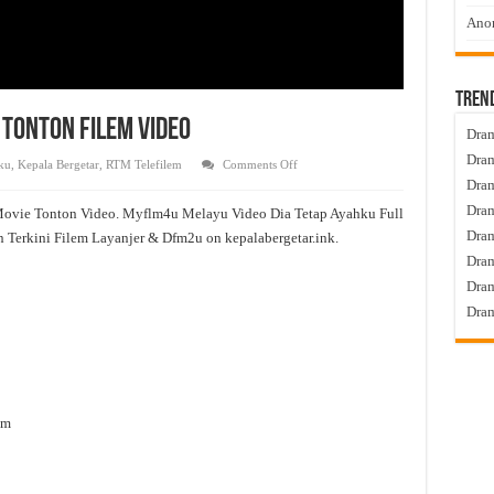
Anom
Tren
 Tonton Filem Video
Dram
Dram
on
ku
,
Kepala Bergetar
,
RTM Telefilem
Comments Off
Dia
Dram
Tetap
Ayahku
Dram
Movie Tonton Video. Myflm4u Melayu Video Dia Tetap Ayahku Full
Full
Movie
Dra
 Terkini Filem Layanjer & Dfm2u on kepalabergetar.ink.
Tonton
Filem
Dram
Video
Dram
Dram
am