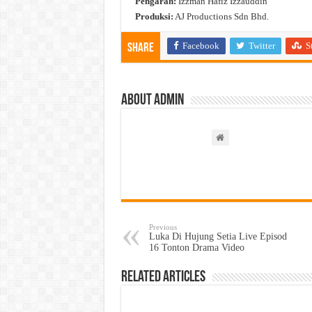
Pengarah:
Izzman Hafiz Izzauddin
Produksi:
AJ Productions Sdn Bhd.
Facebook
Twitter
S
Share
About admin
Previous
Luka Di Hujung Setia Live Episod
16 Tonton Drama Video
Related Articles