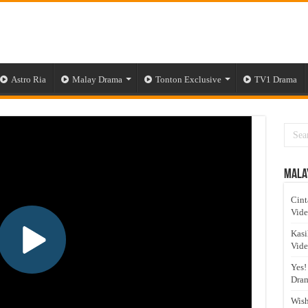
Astro Ria
Malay Drama
Tonton Exclusive
TV1 Drama
Mala
Cint
Vid
Kasi
Vid
Yes!
Dram
Wish