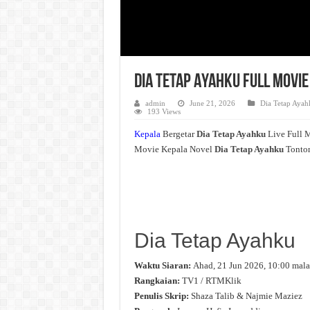
Dia Tetap Ayahku Full Movie
admin
June 21, 2026
Dia Tetap Ayah
193 Views
Kepala
Bergetar
Dia Tetap Ayahku
Live Full 
Movie Kepala Novel
Dia Tetap Ayahku
Tonton
Dia Tetap Ayahku
Waktu Siaran:
Ahad, 21 Jun 2026, 10:00 mal
Rangkaian:
TV1 / RTMKlik
Penulis Skrip:
Shaza Talib & Najmie Maziez