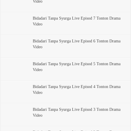
Video
Bidadari Tanpa Syurga Live Episod 7 Tonton Drama
Video
Bidadari Tanpa Syurga Live Episod 6 Tonton Drama
Video
Bidadari Tanpa Syurga Live Episod 5 Tonton Drama
Video
Bidadari Tanpa Syurga Live Episod 4 Tonton Drama
Video
Bidadari Tanpa Syurga Live Episod 3 Tonton Drama
Video