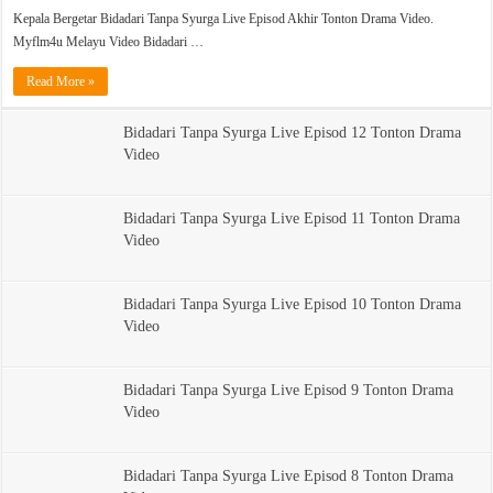
Kepala Bergetar Bidadari Tanpa Syurga Live Episod Akhir Tonton Drama Video.
Myflm4u Melayu Video Bidadari …
Read More »
Bidadari Tanpa Syurga Live Episod 12 Tonton Drama
Video
Bidadari Tanpa Syurga Live Episod 11 Tonton Drama
Video
Bidadari Tanpa Syurga Live Episod 10 Tonton Drama
Video
Bidadari Tanpa Syurga Live Episod 9 Tonton Drama
Video
Bidadari Tanpa Syurga Live Episod 8 Tonton Drama