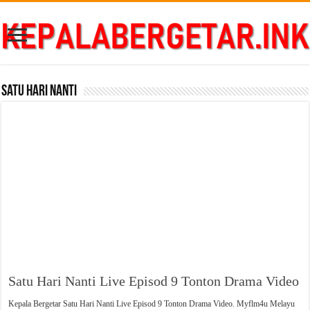
Satu Hari Nanti
Satu Hari Nanti Live Episod 9 Tonton Drama Video
Kepala Bergetar Satu Hari Nanti Live Episod 9 Tonton Drama Video. Myflm4u Melayu