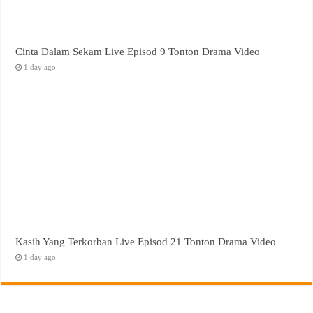
Cinta Dalam Sekam Live Episod 9 Tonton Drama Video
1 day ago
Kasih Yang Terkorban Live Episod 21 Tonton Drama Video
1 day ago