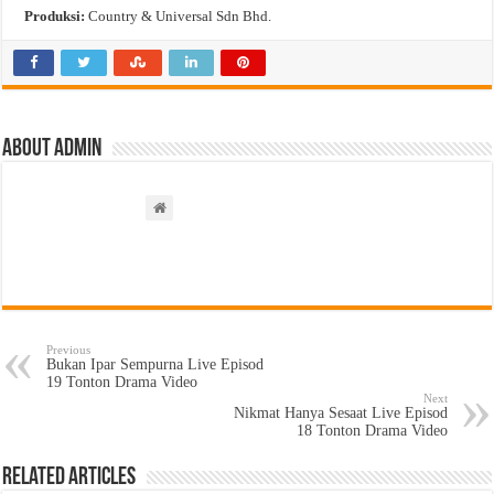
Produksi:
Country & Universal Sdn Bhd.
About admin
Previous
Bukan Ipar Sempurna Live Episod
19 Tonton Drama Video
Next
Nikmat Hanya Sesaat Live Episod
18 Tonton Drama Video
Related Articles