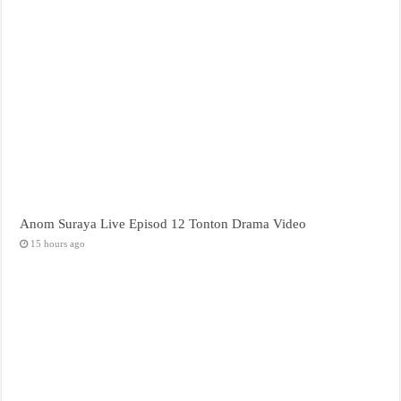
Anom Suraya Live Episod 12 Tonton Drama Video
15 hours ago