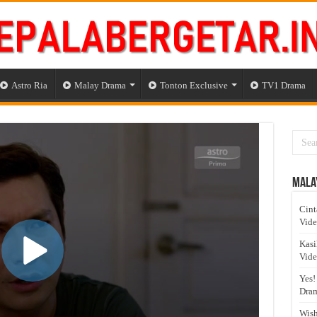
Astro Ria
Malay Drama
Tonton Exclusive
TV1 Drama
Mala
Cint
Vid
Kasi
Vid
Yes!
Dram
Wish