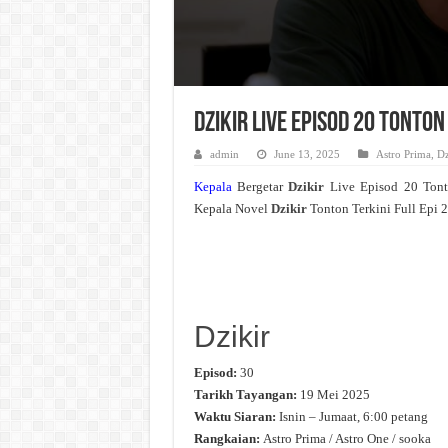
Dzikir Live Episod 20 Tonto
admin
June 13, 2025
Astro Prima
,
Dz
Kepala
Bergetar
Dzikir
Live Episod 20 Ton
Kepala Novel
Dzikir
Tonton Terkini Full Epi 
Dzikir
Episod:
30
Tarikh Tayangan:
19 Mei 2025
Waktu Siaran:
Isnin – Jumaat, 6:00 petang
Rangkaian:
Astro Prima / Astro One / sooka