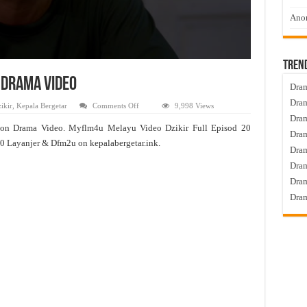
Anom
Tren
n Drama Video
Dram
Dram
on
ikir
,
Kepala Bergetar
Comments Off
9,998 Views
Dzikir
Dram
Live
ton Drama Video. Myflm4u Melayu Video Dzikir Full Episod 20
Episod
Dram
20
20 Layanjer & Dfm2u on kepalabergetar.ink.
Tonton
Dra
Drama
Video
Dram
Dram
Dram