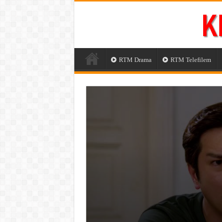
RTM Drama
RTM Telefilem