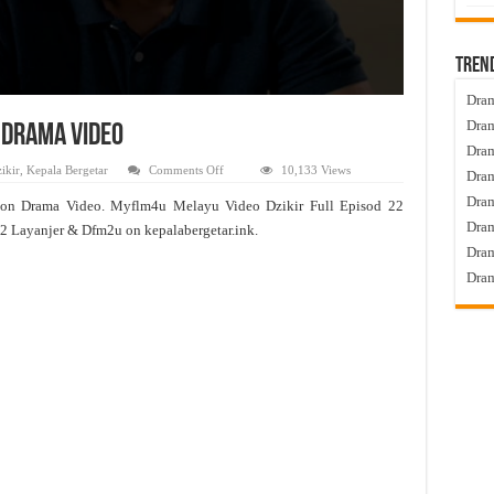
Tren
Dram
Dram
n Drama Video
Dram
on
ikir
,
Kepala Bergetar
Comments Off
10,133 Views
Dram
Dzikir
Live
Dra
ton Drama Video. Myflm4u Melayu Video Dzikir Full Episod 22
Episod
22
Dram
22 Layanjer & Dfm2u on kepalabergetar.ink.
Tonton
Drama
Dram
Video
Dram