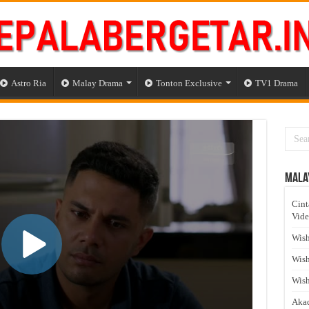
Astro Ria
Malay Drama
Tonton Exclusive
TV1 Drama
Mala
Cint
Vid
Wish
Wish
Wish
Akad