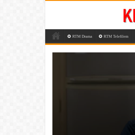
RTM Drama
RTM Telefilem