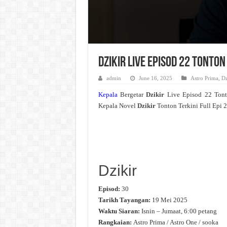
Dzikir Live Episod 22 Tonto
admin
June 16, 2025
Astro Prima
,
Dz
Kepala
Bergetar
Dzikir
Live Episod 22 Ton
Kepala Novel
Dzikir
Tonton Terkini Full Epi 
Dzikir
Episod:
30
Tarikh Tayangan:
19 Mei 2025
Waktu Siaran:
Isnin – Jumaat, 6:00 petang
Rangkaian:
Astro Prima / Astro One / sooka